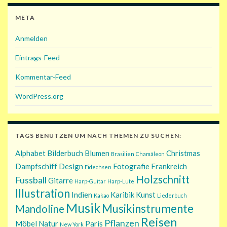
META
Anmelden
Eintrags-Feed
Kommentar-Feed
WordPress.org
TAGS BENUTZEN UM NACH THEMEN ZU SUCHEN:
Alphabet
Bilderbuch
Blumen
Christmas
Brasilien
Chamäleon
Dampfschiff
Design
Fotografie
Frankreich
Eidechsen
Holzschnitt
Fussball
Gitarre
Harp-Guitar
Harp-Lute
Illustration
Indien
Karibik
Kunst
Kakao
Liederbuch
Musik
Musikinstrumente
Mandoline
Reisen
Pflanzen
Möbel
Natur
Paris
New York