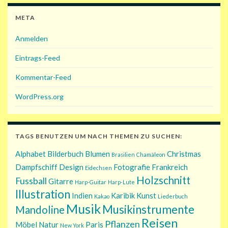
META
Anmelden
Eintrags-Feed
Kommentar-Feed
WordPress.org
TAGS BENUTZEN UM NACH THEMEN ZU SUCHEN:
Alphabet
Bilderbuch
Blumen
Christmas
Brasilien
Chamäleon
Dampfschiff
Design
Fotografie
Frankreich
Eidechsen
Holzschnitt
Fussball
Gitarre
Harp-Guitar
Harp-Lute
Illustration
Indien
Karibik
Kunst
Kakao
Liederbuch
Musik
Musikinstrumente
Mandoline
Reisen
Pflanzen
Möbel
Natur
Paris
New York