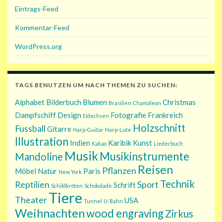
Eintrags-Feed
Kommentar-Feed
WordPress.org
TAGS BENUTZEN UM NACH THEMEN ZU SUCHEN:
Alphabet
Bilderbuch
Blumen
Christmas
Brasilien
Chamäleon
Dampfschiff
Design
Fotografie
Frankreich
Eidechsen
Holzschnitt
Fussball
Gitarre
Harp-Guitar
Harp-Lute
Illustration
Indien
Karibik
Kunst
Kakao
Liederbuch
Musik
Musikinstrumente
Mandoline
Reisen
Pflanzen
Möbel
Natur
Paris
New York
Technik
Reptilien
Sport
Schrift
Schildkröten
Schokolade
Tiere
Theater
USA
Tunnel
U-Bahn
Weihnachten
wood engraving
Zirkus