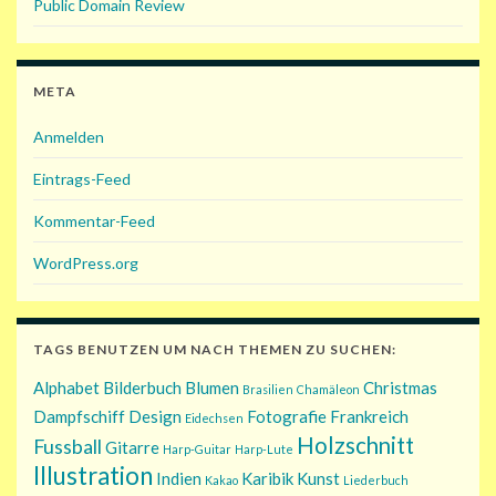
Public Domain Review
META
Anmelden
Eintrags-Feed
Kommentar-Feed
WordPress.org
TAGS BENUTZEN UM NACH THEMEN ZU SUCHEN:
Alphabet
Bilderbuch
Blumen
Christmas
Brasilien
Chamäleon
Dampfschiff
Design
Fotografie
Frankreich
Eidechsen
Holzschnitt
Fussball
Gitarre
Harp-Guitar
Harp-Lute
Illustration
Indien
Karibik
Kunst
Kakao
Liederbuch