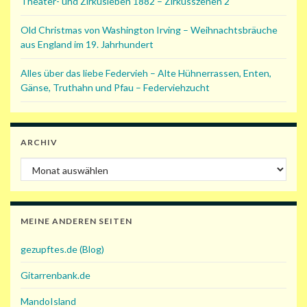
Theater- und Zirkusleben 1882 – Zirkusszenen 2
Old Christmas von Washington Irving – Weihnachtsbräuche
aus England im 19. Jahrhundert
Alles über das liebe Federvieh – Alte Hühnerrassen, Enten,
Gänse, Truthahn und Pfau – Federviehzucht
ARCHIV
Archiv
MEINE ANDEREN SEITEN
gezupftes.de (Blog)
Gitarrenbank.de
MandoIsland