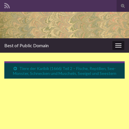
Suc
ums
Search for:
Best of Public Domain
Navi
umsc
Tiere der Karibik (1666) Teil 2 – Fische, Reptilien, See-
Monster, Schnecken und Muscheln, Seeigel und Seestern