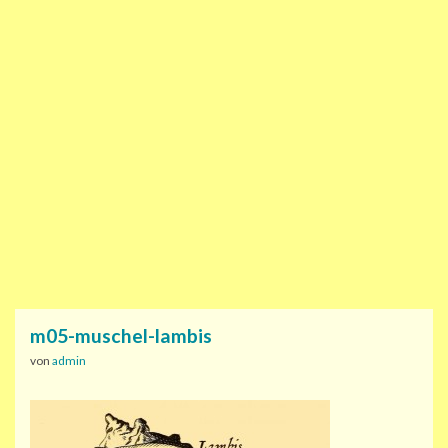
m05-muschel-lambis
von
admin