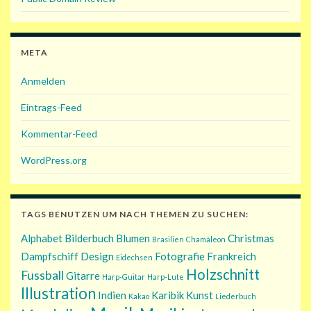
META
Anmelden
Eintrags-Feed
Kommentar-Feed
WordPress.org
TAGS BENUTZEN UM NACH THEMEN ZU SUCHEN:
Alphabet
Bilderbuch
Blumen
Christmas
Brasilien
Chamäleon
Dampfschiff
Design
Fotografie
Frankreich
Eidechsen
Holzschnitt
Fussball
Gitarre
Harp-Guitar
Harp-Lute
Illustration
Indien
Karibik
Kunst
Kakao
Liederbuch