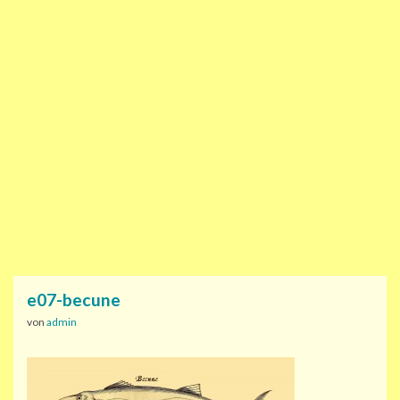
e07-becune
von
admin