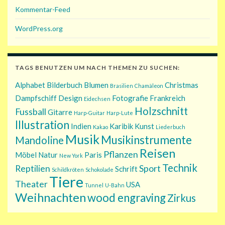
Kommentar-Feed
WordPress.org
TAGS BENUTZEN UM NACH THEMEN ZU SUCHEN:
Alphabet
Bilderbuch
Blumen
Christmas
Brasilien
Chamäleon
Dampfschiff
Design
Fotografie
Frankreich
Eidechsen
Holzschnitt
Fussball
Gitarre
Harp-Guitar
Harp-Lute
Illustration
Indien
Karibik
Kunst
Kakao
Liederbuch
Musik
Musikinstrumente
Mandoline
Reisen
Pflanzen
Möbel
Natur
Paris
New York
Technik
Reptilien
Sport
Schrift
Schildkröten
Schokolade
Tiere
Theater
USA
Tunnel
U-Bahn
Weihnachten
wood engraving
Zirkus