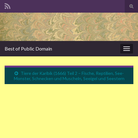
Suc
ums
Search for:
Best of Public Domain
Navi
umsc
Tiere der Karibik (1666) Teil 2 – Fische, Reptilien, See-
Monster, Schnecken und Muscheln, Seeigel und Seestern