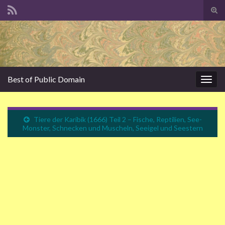
Suc
ums
Search for:
Best of Public Domain
Navi
umsc
Tiere der Karibik (1666) Teil 2 – Fische, Reptilien, See-
Monster, Schnecken und Muscheln, Seeigel und Seestern