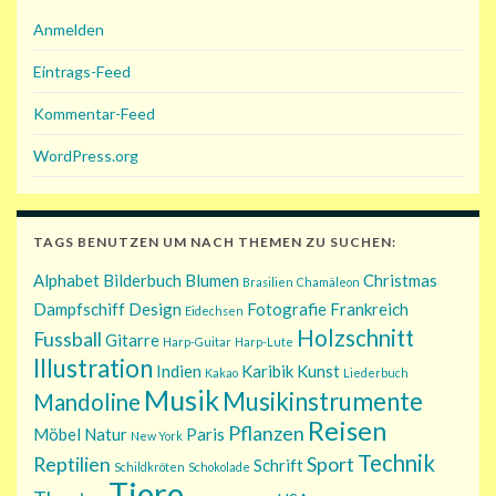
Anmelden
Eintrags-Feed
Kommentar-Feed
WordPress.org
TAGS BENUTZEN UM NACH THEMEN ZU SUCHEN:
Alphabet
Bilderbuch
Blumen
Christmas
Brasilien
Chamäleon
Dampfschiff
Design
Fotografie
Frankreich
Eidechsen
Holzschnitt
Fussball
Gitarre
Harp-Guitar
Harp-Lute
Illustration
Indien
Karibik
Kunst
Kakao
Liederbuch
Musik
Musikinstrumente
Mandoline
Reisen
Pflanzen
Möbel
Natur
Paris
New York
Technik
Reptilien
Sport
Schrift
Schildkröten
Schokolade
Tiere