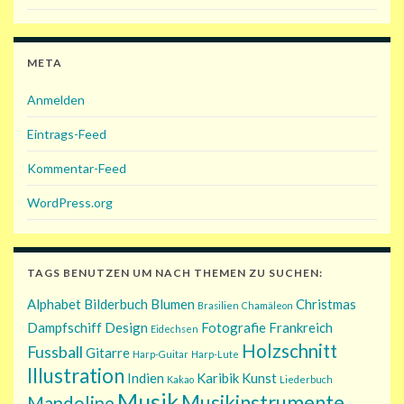
META
Anmelden
Eintrags-Feed
Kommentar-Feed
WordPress.org
TAGS BENUTZEN UM NACH THEMEN ZU SUCHEN:
Alphabet
Bilderbuch
Blumen
Christmas
Brasilien
Chamäleon
Dampfschiff
Design
Fotografie
Frankreich
Eidechsen
Holzschnitt
Fussball
Gitarre
Harp-Guitar
Harp-Lute
Illustration
Indien
Karibik
Kunst
Kakao
Liederbuch
Musik
Musikinstrumente
Mandoline