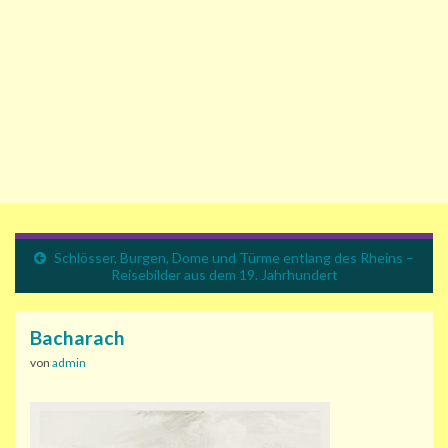
Schlösser, Burgen, Dome und Türme entlang des Rheins –
Reisebilder aus dem 19. Jahrhundert
Bacharach
von
admin