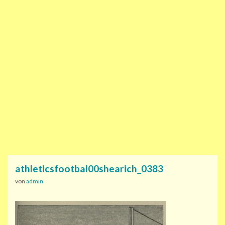
athleticsfootbal00shearich_0383
von
admin