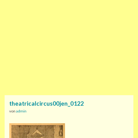
theatricalcircus00jen_0122
von
admin