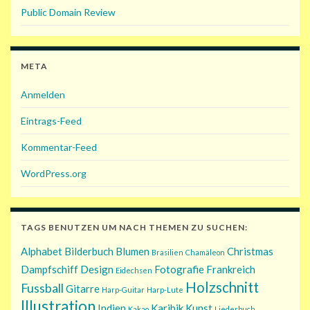
Public Domain Review
META
Anmelden
Eintrags-Feed
Kommentar-Feed
WordPress.org
TAGS BENUTZEN UM NACH THEMEN ZU SUCHEN:
Alphabet
Bilderbuch
Blumen
Christmas
Brasilien
Chamäleon
Dampfschiff
Design
Fotografie
Frankreich
Eidechsen
Holzschnitt
Fussball
Gitarre
Harp-Guitar
Harp-Lute
Illustration
Indien
Karibik
Kunst
Kakao
Liederbuch