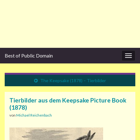
Best of Public Domain
Navi
umsc
The Keepsake (1878) – Tierbilder
Tierbilder aus dem Keepsake Picture Book
(1878)
von
Michael Reichenbach