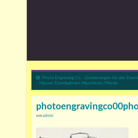
Photo Engraving Co. : Gravierungen für alle Zwec
– Häuser, Eisenbahnen, Maschinen, Pferde
photoengravingco00ph
von
admin