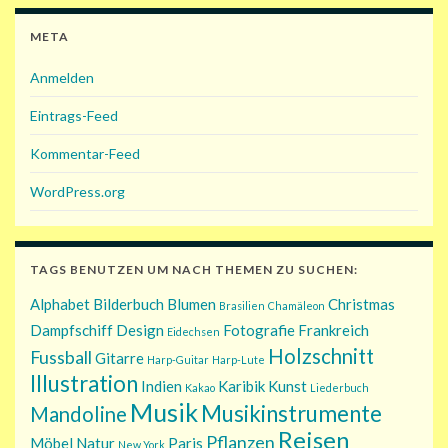
META
Anmelden
Eintrags-Feed
Kommentar-Feed
WordPress.org
TAGS BENUTZEN UM NACH THEMEN ZU SUCHEN:
Alphabet
Bilderbuch
Blumen
Christmas
Brasilien
Chamäleon
Dampfschiff
Design
Fotografie
Frankreich
Eidechsen
Holzschnitt
Fussball
Gitarre
Harp-Guitar
Harp-Lute
Illustration
Indien
Karibik
Kunst
Kakao
Liederbuch
Musik
Musikinstrumente
Mandoline
Reisen
Pflanzen
Möbel
Natur
Paris
New York