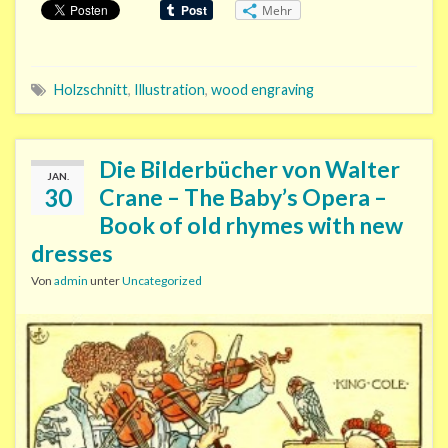
Mehr
Holzschnitt
,
Illustration
,
wood engraving
Die Bilderbücher von Walter
JAN.
30
Crane – The Baby’s Opera –
Book of old rhymes with new
dresses
Von
admin
unter
Uncategorized