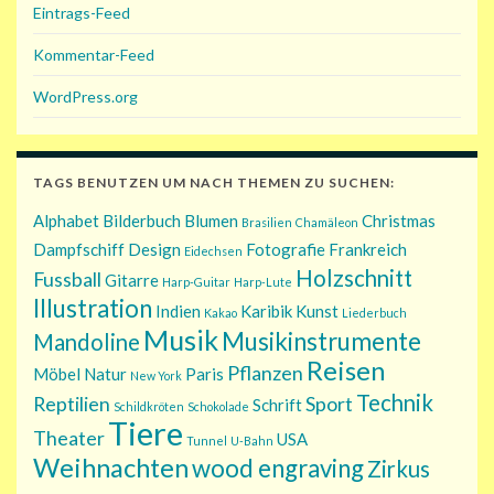
Eintrags-Feed
Kommentar-Feed
WordPress.org
TAGS BENUTZEN UM NACH THEMEN ZU SUCHEN:
Alphabet
Bilderbuch
Blumen
Christmas
Brasilien
Chamäleon
Dampfschiff
Design
Fotografie
Frankreich
Eidechsen
Holzschnitt
Fussball
Gitarre
Harp-Guitar
Harp-Lute
Illustration
Indien
Karibik
Kunst
Kakao
Liederbuch
Musik
Musikinstrumente
Mandoline
Reisen
Pflanzen
Möbel
Natur
Paris
New York
Technik
Reptilien
Sport
Schrift
Schildkröten
Schokolade
Tiere
Theater
USA
Tunnel
U-Bahn
Weihnachten
wood engraving
Zirkus