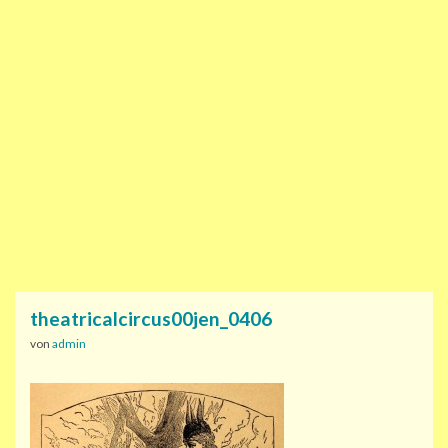
theatricalcircus00jen_0406
von
admin