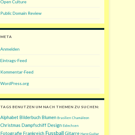
Open Culture
Public Domain Review
META
Anmelden
Eintrags-Feed
Kommentar-Feed
WordPress.org
TAGS BENUTZEN UM NACH THEMEN ZU SUCHEN:
Alphabet
Bilderbuch
Blumen
Brasilien
Chamäleon
Christmas
Dampfschiff
Design
Eidechsen
Fussball
Fotografie
Frankreich
Gitarre
Harp-Guitar