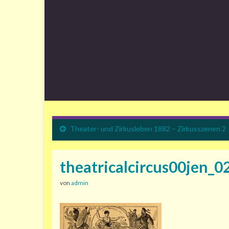
Theater- und Zirkusleben 1882 – Zirkusszenen 2
theatricalcircus00jen_0
von
admin