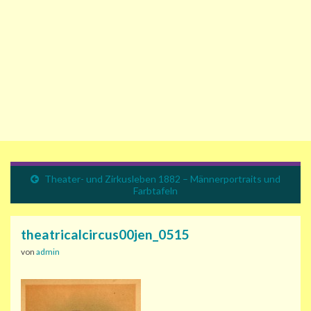
Theater- und Zirkusleben 1882 – Männerportraits und
Farbtafeln
theatricalcircus00jen_0515
von
admin