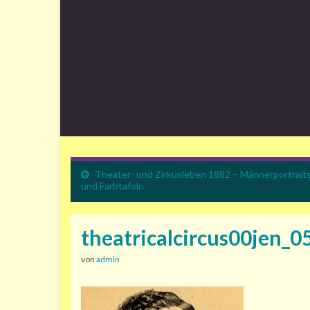
Theater- und Zirkusleben 1882 – Männerportrait
und Farbtafeln
theatricalcircus00jen_0
von
admin