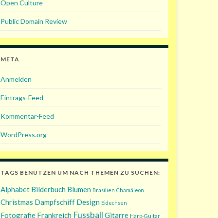
Open Culture
Public Domain Review
META
Anmelden
Eintrags-Feed
Kommentar-Feed
WordPress.org
TAGS BENUTZEN UM NACH THEMEN ZU SUCHEN:
Alphabet
Bilderbuch
Blumen
Brasilien
Chamäleon
Christmas
Dampfschiff
Design
Eidechsen
Fussball
Fotografie
Frankreich
Gitarre
Harp-Guitar