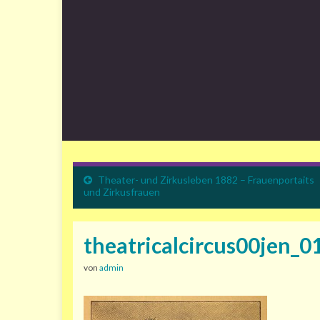
Theater- und Zirkusleben 1882 – Frauenportaits
und Zirkusfrauen
theatricalcircus00jen_0
von
admin