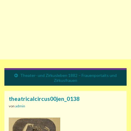
Theater- und Zirkusleben 1882 – Frauenportaits und
Zirkusfrauen
theatricalcircus00jen_0138
von
admin