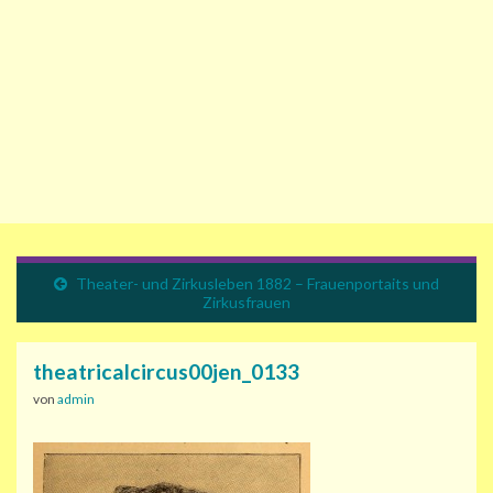
Theater- und Zirkusleben 1882 – Frauenportaits und
Zirkusfrauen
theatricalcircus00jen_0133
von
admin