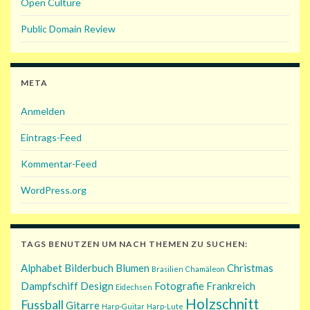
Open Culture
Public Domain Review
META
Anmelden
Eintrags-Feed
Kommentar-Feed
WordPress.org
TAGS BENUTZEN UM NACH THEMEN ZU SUCHEN:
Alphabet
Bilderbuch
Blumen
Christmas
Brasilien
Chamäleon
Dampfschiff
Design
Fotografie
Frankreich
Eidechsen
Holzschnitt
Fussball
Gitarre
Harp-Guitar
Harp-Lute