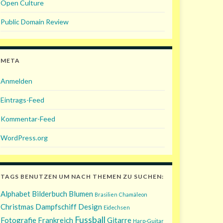
Open Culture
Public Domain Review
META
Anmelden
Eintrags-Feed
Kommentar-Feed
WordPress.org
TAGS BENUTZEN UM NACH THEMEN ZU SUCHEN:
Alphabet
Bilderbuch
Blumen
Brasilien
Chamäleon
Christmas
Dampfschiff
Design
Eidechsen
Fussball
Fotografie
Frankreich
Gitarre
Harp-Guitar