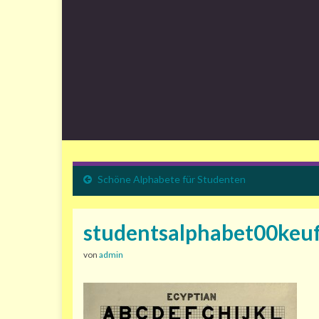
Schöne Alphabete für Studenten
studentsalphabet00keu
von
admin