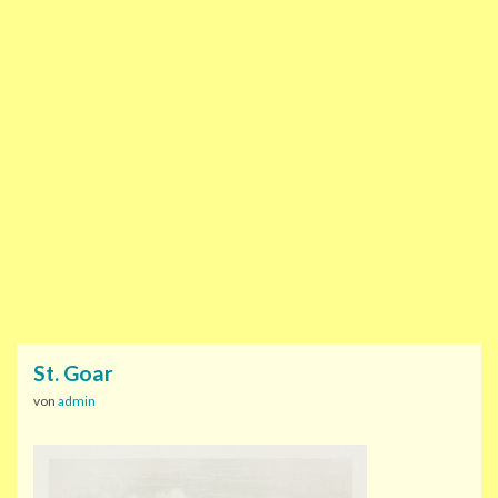
St. Goar
von
admin