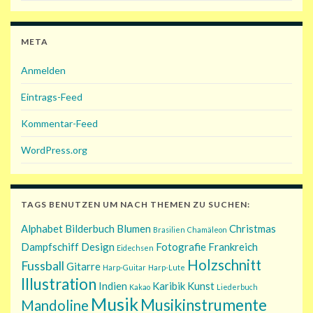
META
Anmelden
Eintrags-Feed
Kommentar-Feed
WordPress.org
TAGS BENUTZEN UM NACH THEMEN ZU SUCHEN:
Alphabet
Bilderbuch
Blumen
Christmas
Brasilien
Chamäleon
Dampfschiff
Design
Fotografie
Frankreich
Eidechsen
Holzschnitt
Fussball
Gitarre
Harp-Guitar
Harp-Lute
Illustration
Indien
Karibik
Kunst
Kakao
Liederbuch
Musik
Musikinstrumente
Mandoline