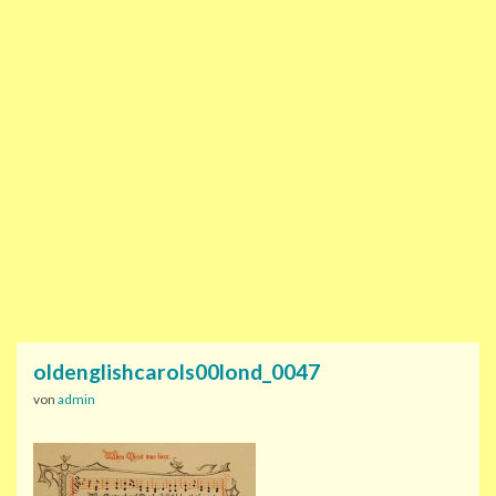
oldenglishcarols00lond_0047
von
admin