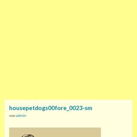
housepetdogs00fore_0023-sm
von
admin