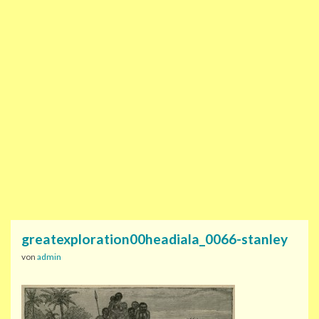
greatexploration00headiala_0066-stanley
von
admin