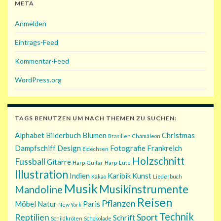
META
Anmelden
Eintrags-Feed
Kommentar-Feed
WordPress.org
TAGS BENUTZEN UM NACH THEMEN ZU SUCHEN:
Alphabet
Bilderbuch
Blumen
Christmas
Brasilien
Chamäleon
Dampfschiff
Design
Fotografie
Frankreich
Eidechsen
Holzschnitt
Fussball
Gitarre
Harp-Guitar
Harp-Lute
Illustration
Indien
Karibik
Kunst
Kakao
Liederbuch
Musik
Musikinstrumente
Mandoline
Reisen
Pflanzen
Möbel
Natur
Paris
New York
Technik
Reptilien
Sport
Schrift
Schildkröten
Schokolade