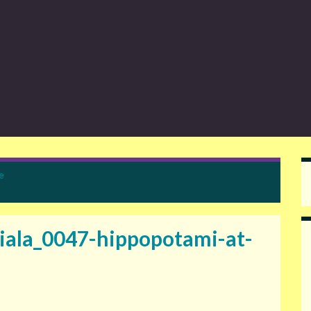
e
iala_0047-hippopotami-at-