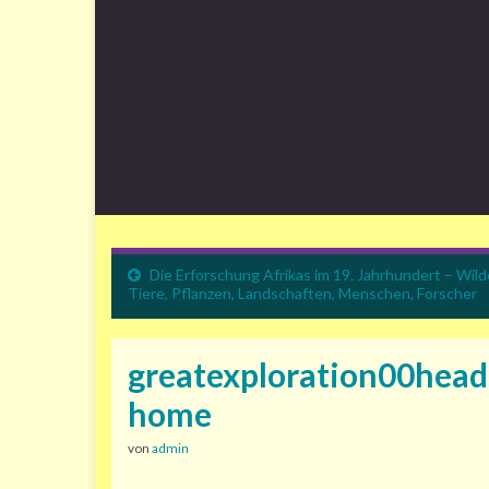
Die Erforschung Afrikas im 19. Jahrhundert – Wild
Tiere, Pflanzen, Landschaften, Menschen, Forscher
greatexploration00head
home
von
admin