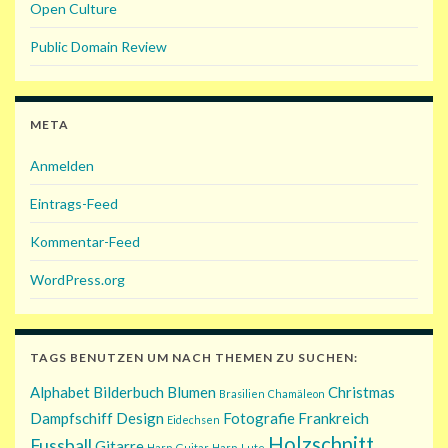
Open Culture
Public Domain Review
META
Anmelden
Eintrags-Feed
Kommentar-Feed
WordPress.org
TAGS BENUTZEN UM NACH THEMEN ZU SUCHEN:
Alphabet
Bilderbuch
Blumen
Christmas
Brasilien
Chamäleon
Dampfschiff
Design
Fotografie
Frankreich
Eidechsen
Holzschnitt
Fussball
Gitarre
Harp-Guitar
Harp-Lute