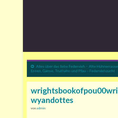
Alles über das liebe Federvieh – Alte Hühnerrasse
Enten, Gänse, Truthahn und Pfau – Federviehzucht
wrightsbookofpou00wri
wyandottes
von
admin