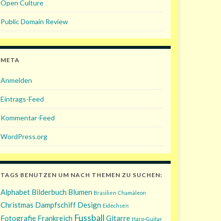
Open Culture
Public Domain Review
META
Anmelden
Eintrags-Feed
Kommentar-Feed
WordPress.org
TAGS BENUTZEN UM NACH THEMEN ZU SUCHEN:
Alphabet
Bilderbuch
Blumen
Brasilien
Chamäleon
Christmas
Dampfschiff
Design
Eidechsen
Fussball
Fotografie
Frankreich
Gitarre
Harp-Guitar