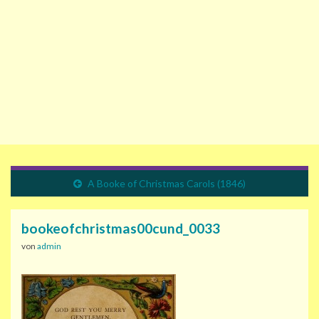
A Booke of Christmas Carols (1846)
bookeofchristmas00cund_0033
von
admin